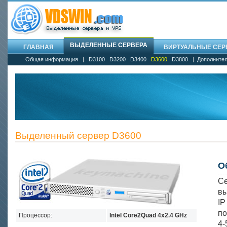
ВЫДЕЛЕННЫЕ СЕРВЕРА
ГЛАВНАЯ
ВИРТУАЛЬНЫЕ СЕРВ
Общая информация
|
D3100
D3200
D3400
D3600
D3800
|
Дополнител
Выделенный сервер D3600
О
Се
вы
I
по
Процессор:
Intel Core2Quad 4х2.4 GHz
4-