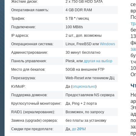
Жесткие диски:
2 x 750 GB HDD SATA
с
Оперативная память:
4 GB DDR RAM
в
По
Трафик:
5 TB
*
/ месяц
тр
Подключение:
100 MBit/s
бе
IP адреса:
2 шт., доп. возможны
13
ф
Операционная система:
Linux, FreeBSD или
Windows
з
Администрирование:
30 минут бесплатно
бу
Панель управления:
Plesk, или
другая на выбор
т.
10
Место для бекапов:
50GB на внешнем FTP
Оп
Перезагрузка:
Web-Reset или техником ДЦ
Ч
KVMoIP:
Да (
опционально
)
Не
Поддержка доменов:
Предоставляем NS сервера
ар
Круглосуточный мониторинг:
Да, Ping + 2 порта
Эт
RAID1 (зеркалирование):
Возможен, по запросу
ад
по
Замена (upgrade) сервера:
без платы за установку
за
Скидки при предоплате:
Да,
до
20%
!
п