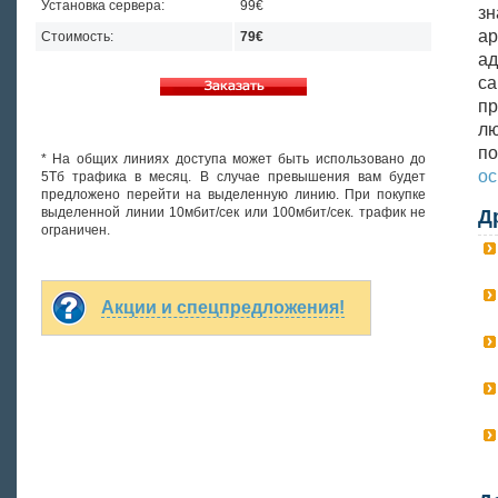
Установка сервера:
99€
зн
а
Стоимость:
79€
ад
са
пр
лю
п
* На общих линиях доступа может быть использовано до
ос
5Тб трафика в месяц. В случае превышения вам будет
предложено перейти на выделенную линию. При покупке
выделенной линии 10мбит/сек или 100мбит/сек. трафик не
Д
ограничен.
Акции и спецпредложения!