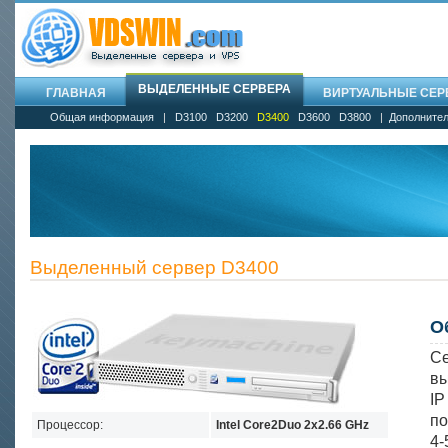
ВЫДЕЛЕННЫЕ СЕРВЕРА
ГЛАВНАЯ
ВИРТУАЛЬНЫЕ СЕРВ
Общая информация
|
D3100
D3200
D3400
D3600
D3800
|
Дополнител
Выделенный сервер D3400
О
Се
вы
I
по
Процессор:
Intel Core2Duo 2х2.66 GHz
4-