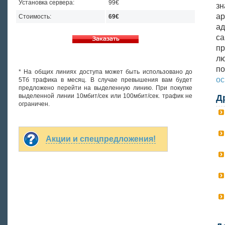
Установка сервера:
99€
зн
а
Стоимость:
69€
ад
са
пр
лю
п
* На общих линиях доступа может быть использовано до
ос
5Тб трафика в месяц. В случае превышения вам будет
предложено перейти на выделенную линию. При покупке
выделенной линии 10мбит/сек или 100мбит/сек. трафик не
Д
ограничен.
Акции и спецпредложения!