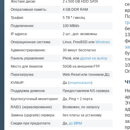
Жесткие диски:
2 x 500 GB HDD SATA
с
Оперативная память:
4 GB DDR RAM
в
По
Трафик:
5 TB
*
/ месяц
тр
Подключение:
100 MBit/s
бе
IP адреса:
2 шт., доп. возможны
13
ф
Операционная система:
Linux, FreeBSD или
Windows
з
Администрирование:
30 минут бесплатно
бу
Панель управления:
Plesk, или
другая на выбор
т.
10
Место для бекапов:
50GB на внешнем FTP
Оп
Перезагрузка:
Web-Reset или техником ДЦ
Ч
KVMoIP:
Да (
опционально
)
Не
Поддержка доменов:
Предоставляем NS сервера
ар
Круглосуточный мониторинг:
Да, Ping + 2 порта
Эт
RAID1 (зеркалирование):
Возможен, по запросу
ад
по
Замена (upgrade) сервера:
без платы за установку
за
Скидки при предоплате:
Да,
до
20%
!
п