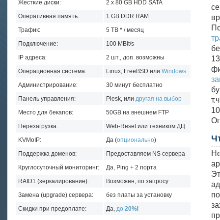
Жесткие диски:
2 x 80 GB HDD SATA
с
Оперативная память:
1 GB DDR RAM
в
По
Трафик:
5 TB
*
/ месяц
тр
Подключение:
100 MBit/s
бе
IP адреса:
2 шт., доп. возможны
13
ф
Операционная система:
Linux, FreeBSD или
Windows
з
Администрирование:
30 минут бесплатно
бу
Панель управления:
Plesk, или
другая на выбор
т.
10
Место для бекапов:
50GB на внешнем FTP
Оп
Перезагрузка:
Web-Reset или техником ДЦ
Ч
KVMoIP:
Да (
опционально
)
Не
Поддержка доменов:
Предоставляем NS сервера
ар
Круглосуточный мониторинг:
Да, Ping + 2 порта
Эт
RAID1 (зеркалирование):
Возможен, по запросу
ад
по
Замена (upgrade) сервера:
без платы за установку
за
Скидки при предоплате:
Да,
до
20%
!
п