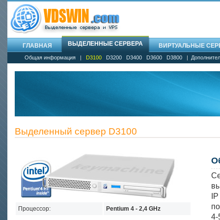
ВЫДЕЛЕННЫЕ СЕРВЕРА
ГЛАВНАЯ
ВИРТУАЛЬНЫЕ СЕРВ
Общая информация
|
D3100
D3200
D3400
D3600
D3800
|
Дополнител
Выделенный сервер D3100
О
Се
вы
I
по
Процессор:
Pentium 4 - 2,4 GHz
4-