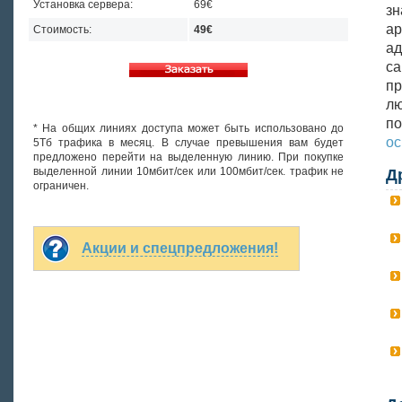
Установка сервера:
69€
зн
а
Стоимость:
49€
ад
са
пр
лю
п
* На общих линиях доступа может быть использовано до
ос
5Тб трафика в месяц. В случае превышения вам будет
предложено перейти на выделенную линию. При покупке
выделенной линии 10мбит/сек или 100мбит/сек. трафик не
Д
ограничен.
Акции и спецпредложения!